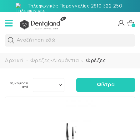
Τηλεφωνικές Παραγγελίες 2810 322 250
0
Αναζήτηση εδώ
Αρχική
Φρέζες-Διαμάντια
Φρέζες
>
>
Ταξινόμηση
Φίλτρα
--
ανά