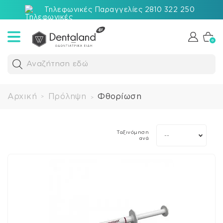
Τηλεφωνικές Παραγγελίες 2810 322 250
0
Αναζήτηση εδώ
Αρχική
Πρόληψη
Φθορίωση
>
>
Ταξινόμηση
--
ανά