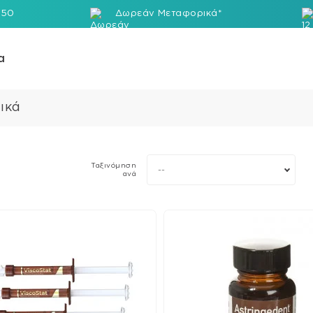
250
Δωρεάν Mεταφορικά*
α
ικά
Ρητί
Υλικ
Κολ
Ταξινόμηση
--
ανά
Seal
Αδρ
Μπλ
Δίσκ
Ουδ
Στρ
Όψε