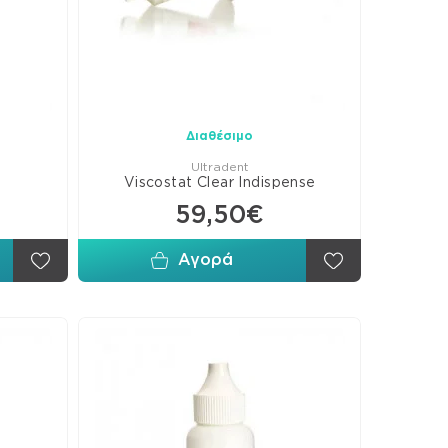
ίνης
σωρινές
καταστάσεις
σωρινή
ραξη
Διαθέσιμο
κολλητικοί
Ultradent
Viscostat Clear Indispense
άγοντες
59,50€
οϊονομερή
ά
Αγορά
θητικά
ραξης
νες-
νητά
χώματα
οι-