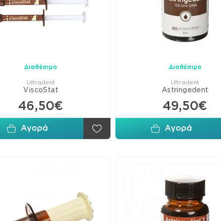
Ρητ
Προ
Απο
Προ
Έμφ
Διαθέσιμο
Διαθέσιμο
Συγ
Ultradent
Ultradent
ViscoStat
Astringedent
Παρ
46,50€
49,50€
Υαλ
Υλικ
Αγορά
Αγορά
Βοη
Είδη
Έμφ
Σφή
Τεχ
Τοι
Δίσκ