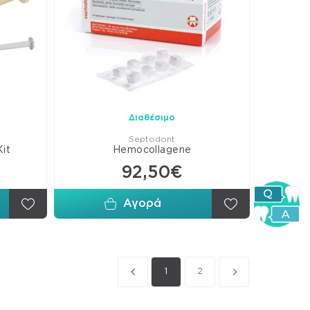
Διαθέσιμο
Septodont
Kit
Hemocollagene
92,50€
Αγορά
1
2