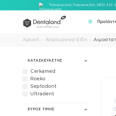
Τηλεφωνικές Παραγγελίες 2810 322 
Προϊόντ
Αρχική
Χειρουργικά Είδη
Αιμοστατ
>
>
ΚΑΤΑΣΚΕΥΑΣΤΉΣ
Cerkamed
Roeko
Septodont
Ultradent
ΕΎΡΟΣ ΤΙΜΉΣ