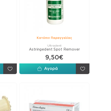
τιχάκια
ανσης
τιά
ρώσεως
Κατόπιν Παραγγελίας
Ultradent
Astringedent Spot Remover
9,50€
Αγορά