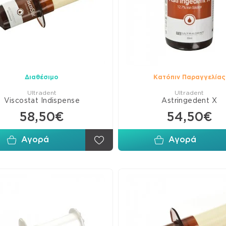
Λασ
Λεί
Χαρ
Αρθ
Διαθέσιμο
Κατόπιν Παραγγελίας
Ultradent
Ultradent
Viscostat Indispense
Astringedent X
58,50€
54,50€
Αγορά
Αγορά