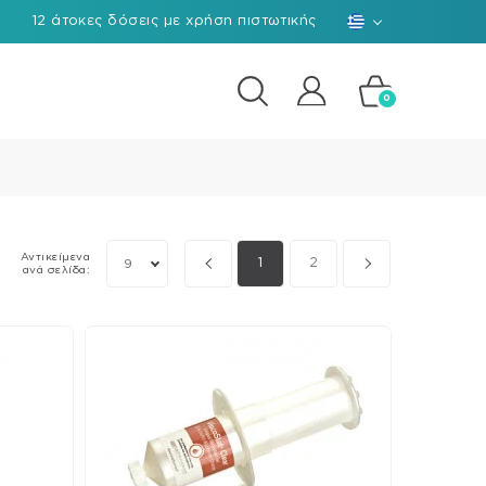
12 άτοκες δόσεις με χρήση πιστωτικής
0
νη
ά
οβωμάτων
Αντικείμενα
1
2
9
ανά σελίδα:
ant
οποιητές
οκ/
οι
έτερα
ώματα
ις