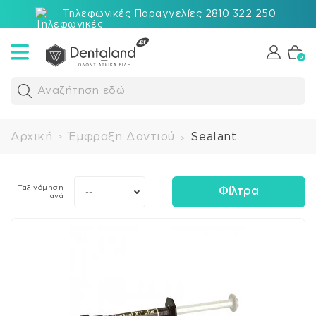
Τηλεφωνικές Παραγγελίες 2810 322 250
0
Αναζήτηση εδώ
Αρχική
Έμφραξη Δοντιού
Sealant
>
>
Ταξινόμηση
Φίλτρα
--
ανά