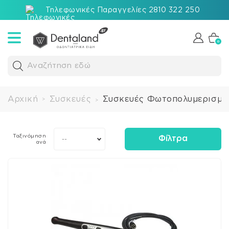
Τηλεφωνικές Παραγγελίες 2810 322 250
0
Αναζήτηση εδώ
Αρχική
Συσκευές
Συσκευές Φωτοπολυμερισμο
>
>
Ταξινόμηση
Φίλτρα
--
ανά