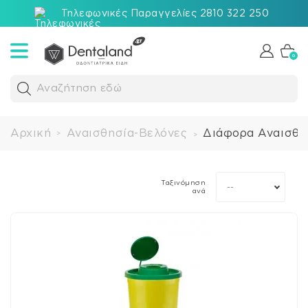
Τηλεφωνικές Παραγγελίες 2810 322 250
0
Αναζήτηση εδώ
Αρχική
Αναισθησία-Βελόνες
Διάφορα Αναισθη
>
>
Ταξινόμηση
--
ανά