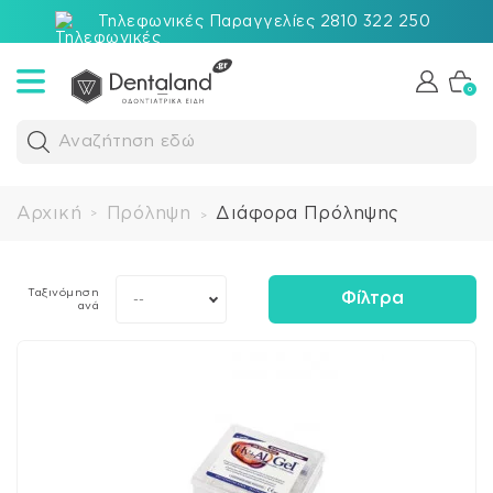
Τηλεφωνικές Παραγγελίες 2810 322 250
0
Αναζήτηση εδώ
Αρχική
Πρόληψη
Διάφορα Πρόληψης
>
>
Ταξινόμηση
Φίλτρα
--
ανά