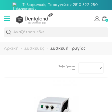
Τηλεφωνικές Παραγγελίες 2810 322 250
0
Αναζήτηση εδώ
Αρχική
Συσκευές
Συσκευή Τρυγίας
>
>
Ταξινόμηση
--
ανά