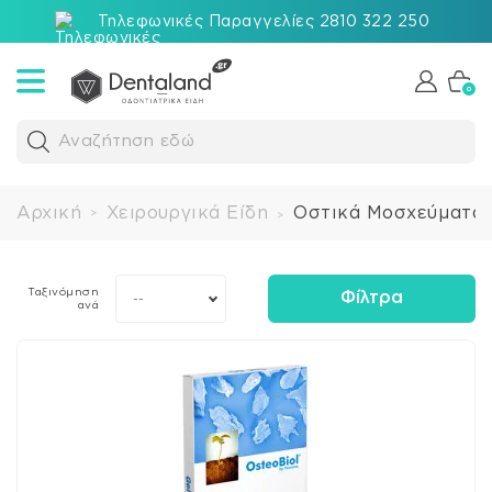
Τηλεφωνικές Παραγγελίες 2810 322 250
0
Αναζήτηση εδώ
Αρχική
Χειρουργικά Είδη
Οστικά Μοσχεύματα 
>
>
Ταξινόμηση
Φίλτρα
--
ανά