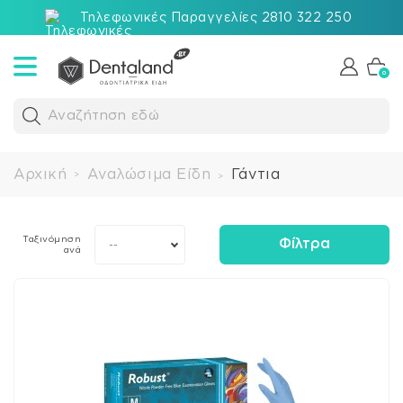
Τηλεφωνικές Παραγγελίες 2810 322 250
0
Αναζήτηση εδώ
Αρχική
Αναλώσιμα Είδη
Γάντια
>
>
Ταξινόμηση
Φίλτρα
--
ανά