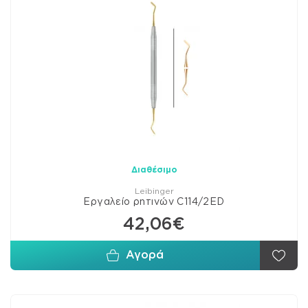
Διαθέσιμο
Leibinger
Εργαλείο ρητινών C114/2ED
42,06€
Αγορά