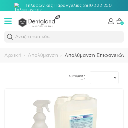
Τηλεφωνικές Παραγγελίες 2810 322 250
0
Αναζήτηση εδώ
Αρχική
Απολύμανση
Απολύμανση Επιφανειών
>
>
Ταξινόμηση
--
ανά