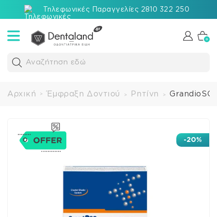
Τηλεφωνικές Παραγγελίες 2810 322 250
0
Αναζήτηση εδώ
Αρχική
Έμφραξη Δοντιού
Ρητίνη
GrandioSO 
>
>
>
-20%