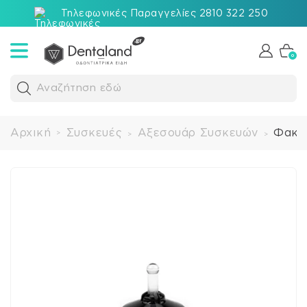
Τηλεφωνικές Παραγγελίες 2810 322 250
0
Αναζήτηση εδώ
Αρχική
Συσκευές
Αξεσουάρ Συσκευών
Φακός
>
>
>